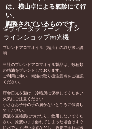
は、横山卓による氣診にて行
い、
調整されているものです。
©
ヴィータラワーレ オン
ラインショップ
㈲光機
ブレンドアロマオイル（精油）の取り扱い説
明
当社のブレンドアロマオイル製品は、数種類
の精油をブレンドしております。
ご利用に伴い、精油の取り扱注意点をご確認
ください。
庁舎日光を避け、冷暗所に保存してください
火気にご注意ください
小さなお子様の手の届かないところに保管し
てください。
原液を直接肌につけたり、飲用しないでくだ
さい。原液のまま触れてしまった場合はすぐ
に水でよく洗い流すなどし、必要であれば医