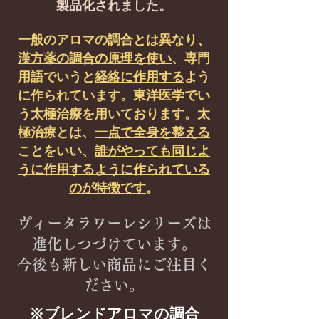
製品化されました。
一般のアロマの調合とは異なり、
漢方薬の調合の原理を使い
、専門
用語でいうと
経絡に作用する
よう
に作られています。東洋医学でい
う太極治療を用いております。太
極治療とは、
一点で全身を整える
ことをいい、
誰がやっても同じよ
うに作用するように作られている
のが特徴です
。
ヴィータラワーレシリーズは
進化しつづけています。
今後も新しい商品にご注目く
ださい。
※ブレンドアロマの調合