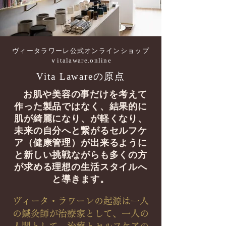
​ヴィータラワーレ公式オンラインショップ
​ｖ
italaware.online
​Vita Lawareの原点
お肌や美容の事だけを考えて
作った製品で
はなく、
結果的に
肌が綺麗になり、が軽くなり、
未来の自分へと
繋がるセルフケ
ア（健康管理）が出来るように
と
新しい挑戦ながらも
多くの方
が求める理想の生活スタイルへ
と導きます。
ヴィータ・ラワーレの起源は一人
の鍼灸師が治療家として、一人の