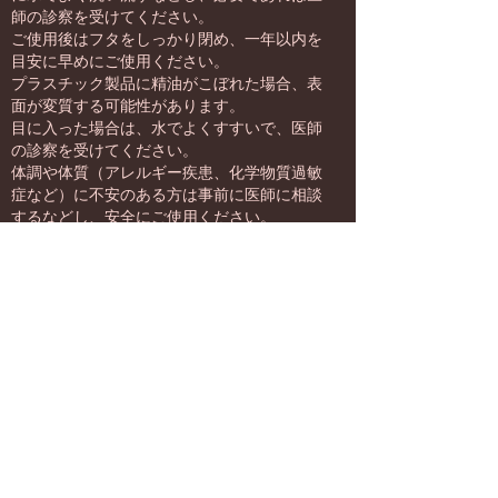
師の診察を受けてください。
ご使用後はフタをしっかり閉め、一年以内を
目安に早めにご使用ください。
プラスチック製品に精油がこぼれた場合、表
面が変質する可能性があります。
目に入った場合は、水でよくすすいで、医師
の診察を受けてください。
体調や体質（アレルギー疾患、化学物質過敏
症など）に不安のある方は事前に医師に相談
するなどし、安全にご使用ください。
ご使用中に体調がすぐれない場合は、ご使用
を中止してください。
ブレンドアロマ製品を使ってご自身で化粧品
等を作る場合は全て自己責任となりますので
ご注意ください。
＜ご利用方法＞
・お風呂に２～３滴ほど入れてよく混ぜて入
浴して下さい。
・アロマディフーザー（アロマオイル対応）
でご利用される場合は、水に一滴入れてご使
用ください。