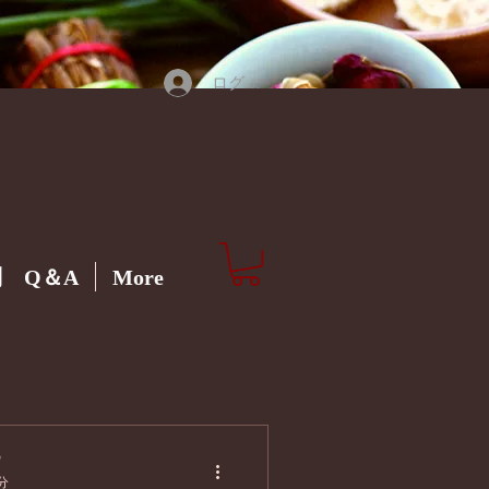
ログイン
 Q＆A
More
プ
分