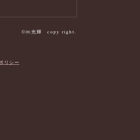
©㈲光輝 copy right.
ーポリシー