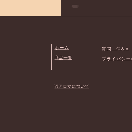
​ホーム
質問 Q＆A
​商品一覧
​プライバシ
​VLアロマについて