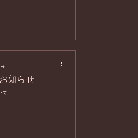
ンラインショップでカート購
ますのでもうしばらくお待ち
プ
1分
お知らせ
いて