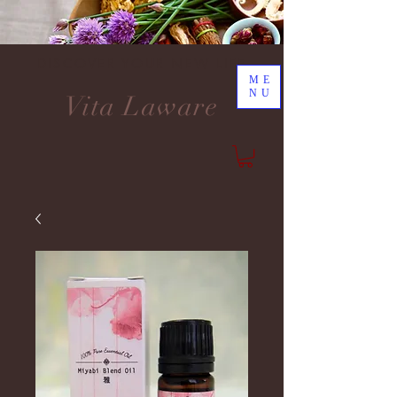
DISCOVER YOUR NEW LIFE
ME
NU
Vita Laware