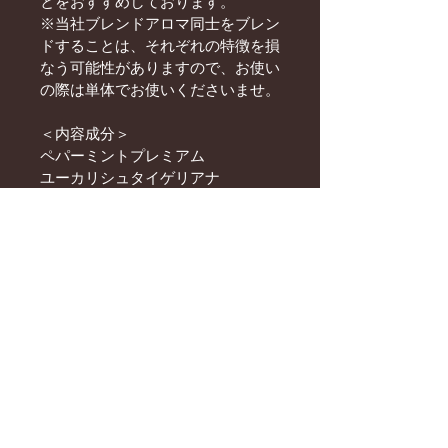
とをおすすめしております。
※当社ブレンドアロマ同士をブレン
ドすることは、それぞれの特徴を損
なう可能性がありますので、お使い
の際は単体でお使いくださいませ。
＜内容成分＞
ペパーミントプレミアム
ユーカリシュタイゲリアナ
パルマローザ
ゼラニウムエジプト
ローズゼラニウム
スペアミント
ベルガモットベルガプテンツリー
※ブレンドアロマの精油の調合は、
横山卓による氣診にて行い、調整さ
れているものです。