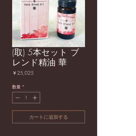
(取) 5本セット ブ
レンド精油 華
価
￥25,025
格
数量
*
カートに追加する