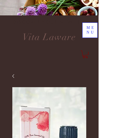
DISCOVER YOUR NEW LIFE
ME
NU
Vita Laware