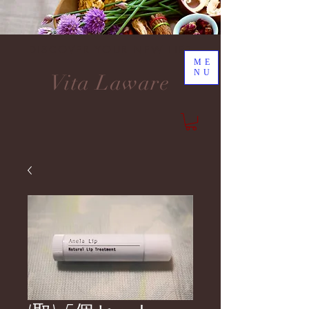
DISCOVER YOUR NEW LIFE
ME
NU
Vita Laware