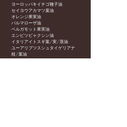
ヨーロッパキイチゴ種子油
セイヨウアカマツ葉油
オレンジ果実油
パルマローザ油
ベルガモット果実油
エンピツビャクシン油
イタリアイトスギ葉/実/茎油
ユーアリブツスシュタイゲリアナ
枝/葉油
※ブレンドアロマの精油の調合は、
横山卓による氣診にて行い、調整さ
れているものです。
配合精油が同じだとしても唯一無二
の製品となっております。
再入荷しました