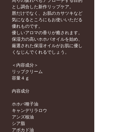
周りの疲れへもアプローチする目的
とし調合した新作リップケア。
唇だけでなく、お肌のカサツキなど
気になるところにもお使いいただる
優れものです。
優しいアロマの香りが癒されます。
保湿力の高いホホバオイルを始め、
厳選された保湿オイルがお肌に優し
くなじんでくれるでしょう。
＜内容成分＞
リップクリーム
容量４ｇ
内容成分
ホホバ種子油
キャンデリラロウ
アンズ核油
シア脂
アボカド油