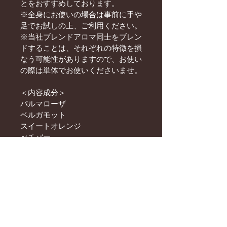
とをおすすめしております。
※全身にお使いの場合は事前に手や
足でお試しの上、ご利用ください。
※当社ブレンドアロマ同士をブレン
ドすることは、それぞれの特徴を損
なう可能性がありますので、お使い
の際は単体でお使いくださいませ。
＜内容成分＞
パルマローザ
ベルガモット
スイートオレンジ
べチバー
シダーウッドヒマラヤン
ローズマリー
サイプレス
ユーカリシュタイゲリアナ
※ブレンドアロマの精油の調合は、
横山卓による氣診にて行い、調整さ
れているものです。