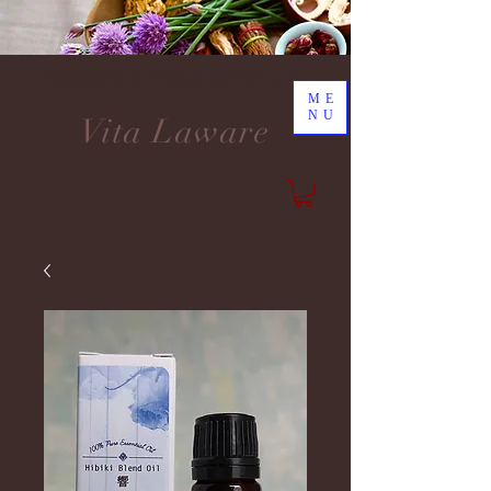
DISCOVER YOUR NEW LIFE
ME
NU
Vita Laware