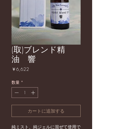
(取)ブレンド精
油 響
価
￥6,622
格
数量
*
カートに追加する
純ミスト、純ジェルに混ぜて使用で