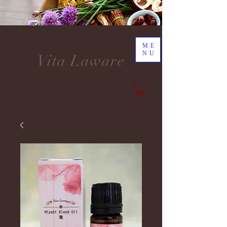
DISCOVER YOUR NEW LIFE
ME
NU
Vita Laware