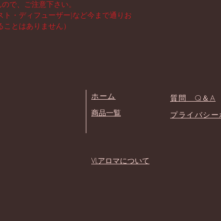
んので、ご注意下さい。
スト・ディフューザー)など今まで通りお
ることはありません）
​ホーム
質問 Q＆A
​商品一覧
​プライバシ
​VLアロマについて