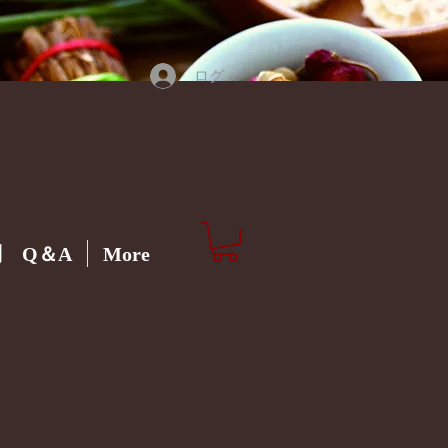
ログイン
 Q＆A
More