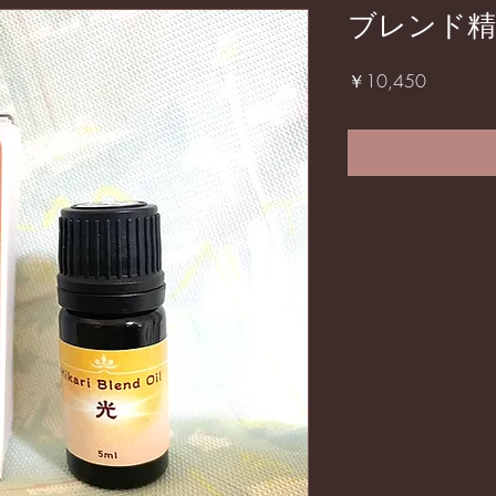
ブレンド精
価
￥10,450
格