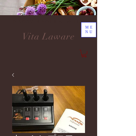
DISCOVER YOUR NEW LIFE
ME
NU
Vita Laware