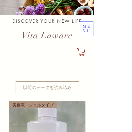
DISCOVER YOUR NEW LIFE
ME
NU
Vita Laware
以前のデータを読み込み
美容液 ジェルタイプ